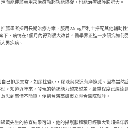
。進而能使該藥用來治療勃起功能障礙，也能治療攝護腺肥大。
推薦患者採用長期治療方案，服用2.5mg犀利士搭配其他輔助性
案下，病情在1個月內得到很大改善。醫學界正進一步研究如何
兩大男疾病。
到自己排尿異常，如尿柱變小，尿液與尿道有摩擦感。因為當然
不理。知道近年來，發現的勃起能力越來越差，嚴重程度已經達
生意思到事情不簡單，便到台灣高雄市立聯合醫院就診。
透過黃先生的檢查結果可知，他的攝護腺體積已經腫大到超過年