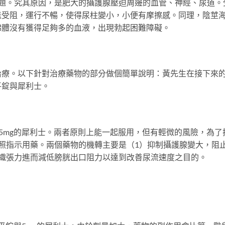
問題。究其原因，是肥大的攝護腺壓迫周邊的血管、神經、尿道。
送受阻，運行不暢，使得尿柱變小，小便有摩擦感。同理，陰莖
綿體沒有獲得足夠多的血液，出現勃起困難障礙。
治療。以下針對治療藥物的部分做個簡單說明：黃先生在接下來的
平錠與犀利士。
.5mg的犀利士。兩者原則上能一起服用，但有輕微的風險，為了
照指示用藥。兩個藥物的機轉主要是（1）抑制攝護腺變大，阻
組織張力進而減低膀胱出口阻力以達到改善尿流速度之目的。