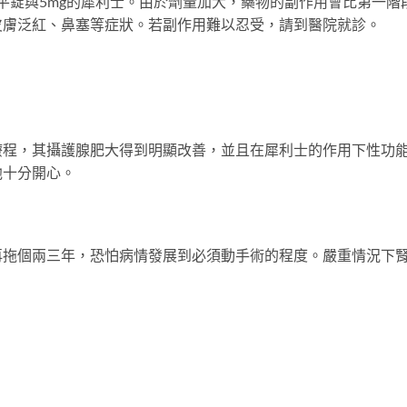
脈平錠與5mg的犀利士。由於劑量加大，藥物的副作用會比第一階
皮膚泛紅、鼻塞等症狀。若副作用難以忍受，請到醫院就診。
療程，其攝護腺肥大得到明顯改善，並且在犀利士的作用下性功
他十分開心。
再拖個兩三年，恐怕病情發展到必須動手術的程度。嚴重情況下