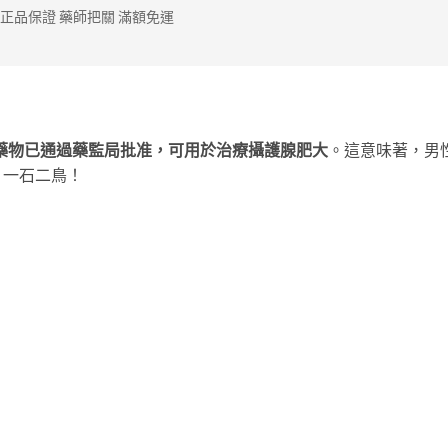
正品保證 藥師把關 滿額免運
藥物已通過藥監局批准，可用於治療攝護腺肥大
。這意味著，男
。一石二鳥！