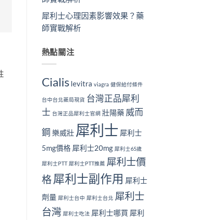
犀利士心理因素影響效果？藥
師實戰解析
熱點關注
性
Cialis
levitra
viagra
健保給付條件
台灣正品犀利
台中台北藥局現貨
士
威而
壯陽藥
台灣正品犀利士官網
犀利士
鋼
樂威壯
犀利士
5mg價格
犀利士20mg
犀利士65歲
犀利士價
犀利士PTT
犀利士PTT推薦
犀利士副作用
格
犀利士
犀利士
劑量
犀利士台中
犀利士台北
台灣
犀利士哪買
犀利
犀利士吃法