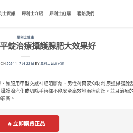
利士資訊
犀利士介紹
犀利士訂購
聯絡我們
犀利士健康
脈平錠治療攝護腺肥大效果好
 ON
2024 年 7 月 22 日
BY
犀利士台灣官網
，如服用甲型交感神經阻斷劑、男性荷爾蒙抑制劑,尿道攝護腺
射攝護腺汽化或切除手術都不能安全高效地治療病灶。並且治療
的影響。
🔥 立即購買正品