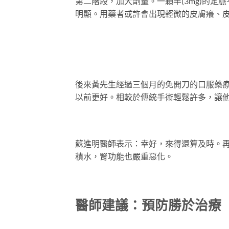
第二階段，加大劑量。一顆半(3mg)的定
明顯。用藥者或許會出現輕微的皮膚癢、
後來黃先生經過三個月的免開刀的口服藥
以前更好。相較於傳統手術輕鬆許多，讓
蘇進明醫師表示：幸好，來得還算及時。
積水，腎功能也嚴重惡化。
醫師建議：預防勝於治療