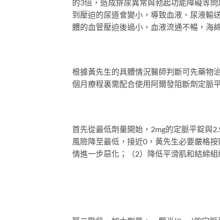
的3倍，造成排尿異常與勃起功能障礙等
到壓迫的尿道會變小，導致血液、尿液輸
體的血管壓迫後過小，血液流通不暢，海
根據黃先生的具體情況醫師判斷可先藥物
個月療程裏需配合使用阿爾發阻斷劑定脈
首先從最低劑量開始，2mg的定脈平錠與2
風險降至最低，接近0，黃先生必要嚴格按
情進一步惡化；（2）降低平滑肌和結締