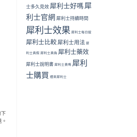
犀
犀利士好嗎
士多久見效
利士官網
犀利士持續時間
犀利士效果
犀利士每日錠
犀利士比較
犀利士用法
犀
犀利士藥效
利士真假
犀利士真偽
犀利
犀利士說明書
犀利士貴嗎
士購買
禮來犀利士
的下
退。