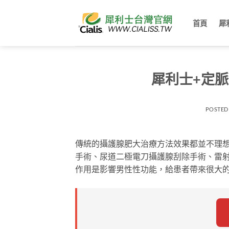
跳
轉
首頁
犀
至
內
容
犀利士+定
POSTED
傳統的攝護腺肥大治療方法效果都並不理想
手術、尿道二極電刀攝護腺刮除手術、雷
作用是影響男性性功能，給患者帶來很大