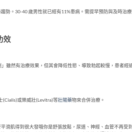
勢。30-40 歲男性就已經有11%患病。需提早預防與及時治
功效
劑」雖然有治療效果，但其會降低性慾、導致勃起較慢，患者經
alis)或樂威壯(Levitra)等
壯陽藥
物來合併治療。
管平滑肌得到很大發哦你是舒張放鬆，尿道、神經、血管不再受