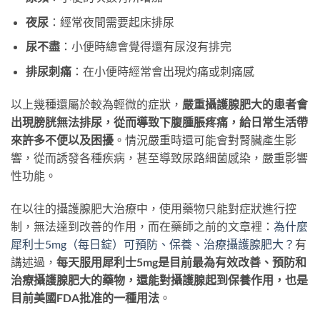
夜尿
：經常夜間需要起床排尿
尿不盡
：小便時總會覺得還有尿沒有排完
排尿刺痛
：在小便時經常會出現灼痛或刺痛感
以上幾種還屬於較為輕微的症狀，
嚴重攝護腺肥大的患者會
出現膀胱無法排尿，從而導致下腹腫脹疼痛，給日常生活帶
來許多不便以及困擾
。情況嚴重時還可能會對腎臟產生影
響，從而誘發各種疾病，甚至導致尿路細菌感染，嚴重影響
性功能。
在以往的攝護腺肥大治療中，使用藥物只能對症狀進行控
制，無法達到改善的作用，而在藥師之前的文章裡：
為什麼
犀利士5mg（每日錠）可預防、保養、治療攝護腺肥大？
有
講述過，
每天服用犀利士5mg是目前最為有效改善、預防和
治療攝護腺肥大的藥物，還能對攝護腺起到保養作用，也是
目前美國FDA批准的一種用法
。