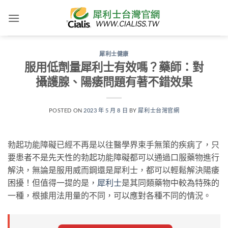
跳
轉
至
內
犀利士健康
容
服用低劑量犀利士有效嗎？藥師：對
攝護腺、陽痿問題有著不錯效果
POSTED ON
2023 年 5 月 8 日
BY
犀利士台灣官網
勃起功能障礙已經不再是以往醫學界束手無策的疾病了，只
要患者不是先天性的勃起功能障礙都可以通過口服藥物進行
解決，無論是服用威而鋼還是犀利士，都可以輕鬆解決陽痿
困擾！但值得一提的是，
犀利士
是其同類藥物中較為特殊的
一種，根據用法用量的不同，可以應對各種不同的情況。