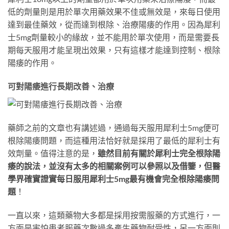
低的劑量則是用於單次用藥效果不佳或無效是，來每日使用
達到最佳藥效，從而達到根除、治療陽痿的作用。因為犀利
士5mg劑量較小的緣故，並不能用於單次使用，而是需要長
期每天服用才能呈現出效果，只有這樣才能達到控制、根除
陽痿的作用。
可對陽痿進行長期改善、治療
藥師之前的文章也有講述過，通過每天服用犀利士5mg便可
根除陽痿問題，而這種用法恰好就是採用了最低的犀利士有
效劑量。值得注意的是，
雖然目前有關於犀利士完全根除陽
痿的說法，並沒有太多的相關案例可以參照以及借鑒，但醫
學界確實證實每日服用犀利士5mg最有機會完全根除陽痿問
題
！
一直以來，這類藥物大多都是採用按需服藥的方式進行，一
方面是害怕患者服藥次數過多產生藥物耐受性，另一方面則