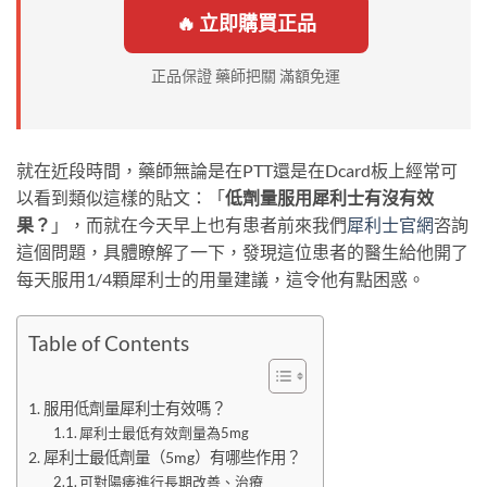
🔥 立即購買正品
正品保證 藥師把關 滿額免運
就在近段時間，藥師無論是在PTT還是在Dcard板上經常可
以看到類似這樣的貼文：「
低劑量服用犀利士有沒有效
果？
」，而就在今天早上也有患者前來我們
犀利士官網
咨詢
這個問題，具體瞭解了一下，發現這位患者的醫生給他開了
每天服用1/4顆犀利士的用量建議，這令他有點困惑。
Table of Contents
服用低劑量犀利士有效嗎？
犀利士最低有效劑量為5mg
犀利士最低劑量（5mg）有哪些作用？
可對陽痿進行長期改善、治療