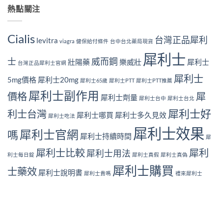
熱點關注
Cialis
台灣正品犀利
levitra
viagra
健保給付條件
台中台北藥局現貨
犀利士
士
威而鋼
壯陽藥
樂威壯
犀利士
台灣正品犀利士官網
犀利士
5mg價格
犀利士20mg
犀利士65歲
犀利士PTT
犀利士PTT推薦
犀利士副作用
價格
犀
犀利士劑量
犀利士台中
犀利士台北
犀利士好
利士台灣
犀利士哪買
犀利士多久見效
犀利士吃法
犀利士效果
犀利士官網
嗎
犀利士持續時間
犀
犀利士比較
犀利
犀利士用法
利士每日錠
犀利士真假
犀利士真偽
犀利士購買
士藥效
犀利士說明書
犀利士貴嗎
禮來犀利士